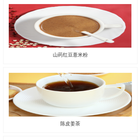
山药红豆薏米粉
陈皮姜茶