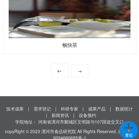
畅快茶
←
→
技术成果
|
需求登记
|
科研专家
|
成果产品
|
数据统计
|
新闻资讯
|
设备预约
学院地址： 河南省漯河市郾城区文明路与107国道交叉口
copyRight © 2023 漯河市食品研究院 All Rights Reserved.
豫ICP备
2024060655号-1