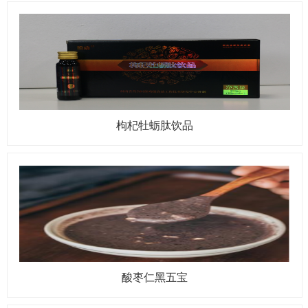
枸杞牡蛎肽饮品
酸枣仁黑五宝