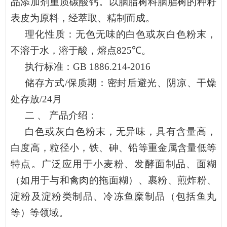
品添加剂重质碳酸钙。以胭脂树科胭脂树的种籽
表皮为原料，经萃取、精制而成。
理化性质
：
无色无味的白色或灰白色粉末，
不溶于水，溶于酸，熔点
825℃
。
执行标准：
GB 1886.214-2016
储存方式
/
保质期：密封后避光、阴凉、干燥
处存放
/
24
月
二 、
产品介绍：
白色或灰白色粉末，无异味，具有含量高，
白度高，粒径小，铁、砷、铅等重金属含量低等
特点。
广泛应用于
小麦粉、发酵面制品、面糊
（如用于与和禽肉的拖面糊）、裹粉、煎炸粉、
淀粉及淀粉类制品、冷冻鱼糜制品（包括鱼丸
等）等领域
。